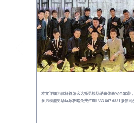
中宁KTV酒吧会所男模少爷男公关招聘-高薪招聘
中宁出差
关招聘攻略，更多
本文详细为你解答怎么选择男模场消费体验安全靠谱
 6881微信同步！
多男模型男场玩乐攻略免费咨询1333 867 6881微信同