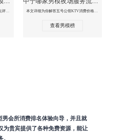
中宁那个KTV酒吧找男模帅哥男妓多-普罗旺斯KTV真实口碑点评
中宁哪家男模夜场服务流程全面-五号公馆KTV消费价格点评
本文详细为你解答普罗旺斯消费价格点评，更多关于那个KTV酒吧找男模帅哥最多免费咨询1333 867 6881微信同步！
本文详细为你解答五号公馆KTV消费价格，更多关于哪家男模夜场服务流程全面免费咨询1333 867 6881微信同步！
查看男模榜
型男会所消费排名体验向导，并且就
仅为贵宾提供了各种免费资源，能让
务。