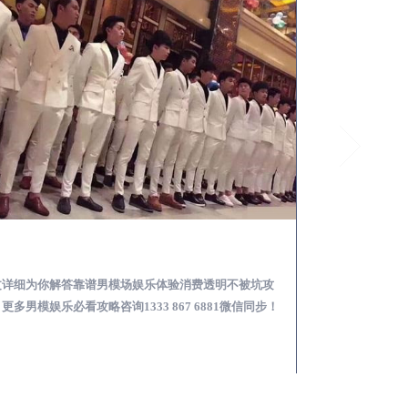
中宁怎么样选择靠谱男模场娱乐体验消费透明不被坑
文详细为你解答靠谱男模场娱乐体验消费透明不被坑攻
本文详细为你解答
更多男模娱乐必看攻略咨询1333 867 6881微信同步！
关于男模面试防坑攻略