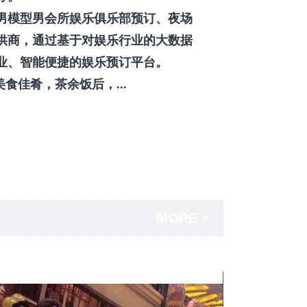
男模型男会所娱乐俱乐部预订、夜场
供商，通过基于对娱乐行业的大数据
业、智能便捷的娱乐预订平台。
佳肴，茶余饭后，...
MORE +