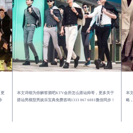
第一次到外地-怎么选择男模场消费体验安全靠谱必看
中宁酒吧KTV会所怎么搭讪帅哥-用什么样的方式搭讪成功率高
，更
本文详细为你解答酒吧KTV会所怎么搭讪帅哥，更多关于
本
步
搭讪男模型男娱乐宝典免费咨询1333 867 6881微信同步！
略，