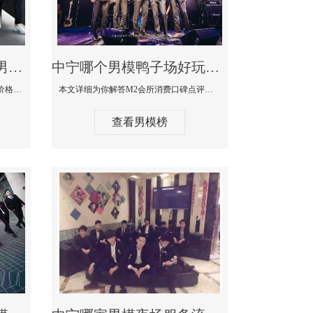
中宁最大有名生意最好男模少爷场KTV体验-嫚城国际KTV消费价格点评
中宁哪个男模鸭子场好玩陪酒服务好-M2会所KTV消费口碑点评
本文详细为你解答嫚城国际KTV消费价格口碑点评，更多关于最大有名生意最好男模少爷场KTV体验免费咨询1333 867 6881微信同步！
本文详细为你解答M2会所消费口碑点评，更多关于哪个男模鸭子场好玩陪酒服务好免费咨询1333 867 6881微信同步！
查看男模榜