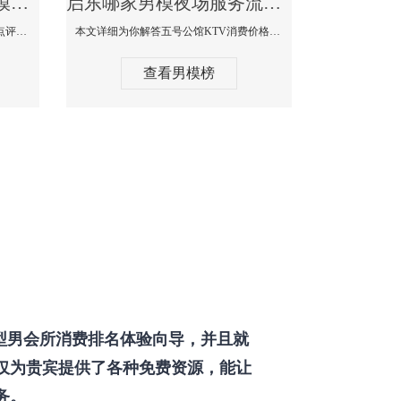
启东那个KTV酒吧找男模帅哥男妓多-普罗旺斯KTV真实口碑点评
启东哪家男模夜场服务流程全面-五号公馆KTV消费价格点评
本文详细为你解答普罗旺斯消费价格点评，更多关于那个KTV酒吧找男模帅哥最多免费咨询1333 867 6881微信同步！
本文详细为你解答五号公馆KTV消费价格，更多关于哪家男模夜场服务流程全面免费咨询1333 867 6881微信同步！
查看男模榜
型男会所消费排名体验向导，并且就
仅为贵宾提供了各种免费资源，能让
务。