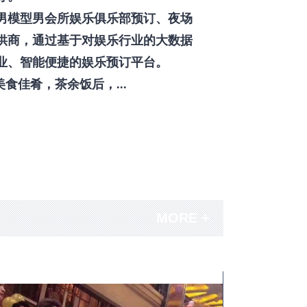
男模型男会所娱乐俱乐部预订、夜场
供商，通过基于对娱乐行业的大数据
业、智能便捷的娱乐预订平台。
佳肴，茶余饭后，...
MORE +