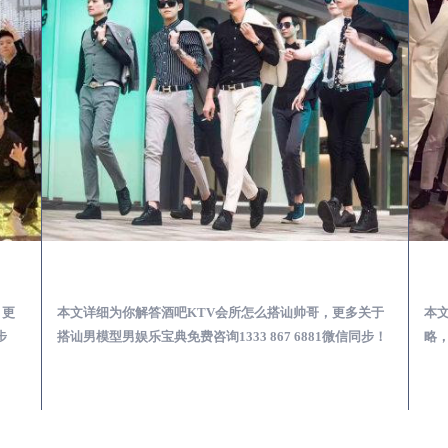
第一次到外地-怎么选择男模场消费体验安全靠谱必看
启东酒吧KTV会所怎么搭讪帅哥-用什么样的方式搭讪成功率高
，更
本文详细为你解答酒吧KTV会所怎么搭讪帅哥，更多关于
本
步
搭讪男模型男娱乐宝典免费咨询1333 867 6881微信同步！
略，