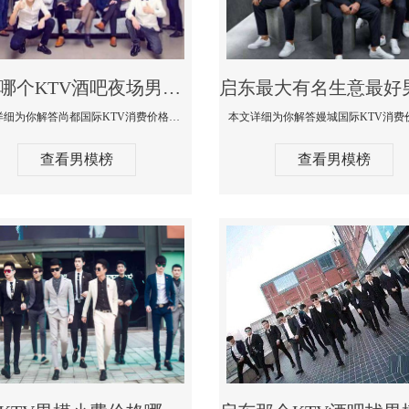
启东哪个KTV酒吧夜场男模公关型男最帅-尚都国际KTV消费价格点评
本文详细为你解答尚都国际KTV消费价格点评，更多关于哪个KTV酒吧夜场男模公关型男最帅免费咨询1333 867 6881微信同步
查看男模榜
查看男模榜