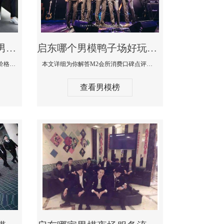
启东最大有名生意最好男模少爷场KTV体验-嫚城国际KTV消费价格点评
启东哪个男模鸭子场好玩陪酒服务好-M2会所KTV消费口碑点评
本文详细为你解答嫚城国际KTV消费价格口碑点评，更多关于最大有名生意最好男模少爷场KTV体验免费咨询1333 867 6881微信同步！
本文详细为你解答M2会所消费口碑点评，更多关于哪个男模鸭子场好玩陪酒服务好免费咨询1333 867 6881微信同步！
查看男模榜