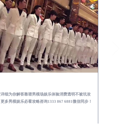
启东怎么样选择靠谱男模场娱乐体验消费透明不被坑
文详细为你解答靠谱男模场娱乐体验消费透明不被坑攻
本文详细为你解答
更多男模娱乐必看攻略咨询1333 867 6881微信同步！
关于男模面试防坑攻略