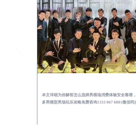
启东KTV酒吧会所男模少爷男公关招聘-高薪招聘
启东出差
关招聘攻略，更多
本文详细为你解答怎么选择男模场消费体验安全靠谱
 6881微信同步！
多男模型男场玩乐攻略免费咨询1333 867 6881微信同