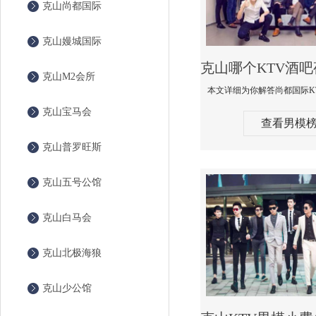
克山尚都国际
克山嫚城国际
克山M2会所
克山宝马会
查看男模
克山普罗旺斯
克山五号公馆
克山白马会
克山北极海狼
克山少公馆