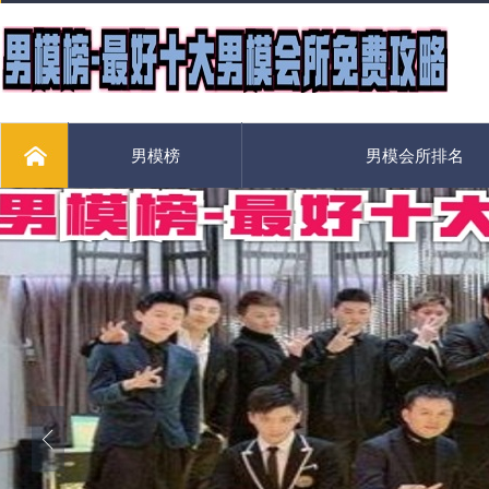
男模榜
男模会所排名