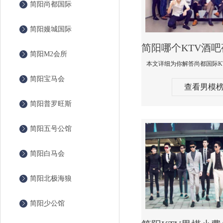
简阳尚都国际
简阳嫚城国际
简阳M2会所
简阳宝马会
查看男模
简阳普罗旺斯
简阳五号公馆
简阳白马会
简阳北极海狼
简阳少公馆