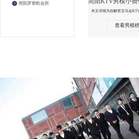
简阳罗密欧会所
查看男模