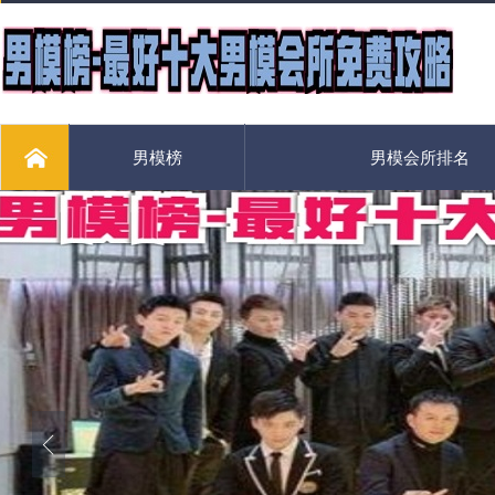
男模榜
男模会所排名