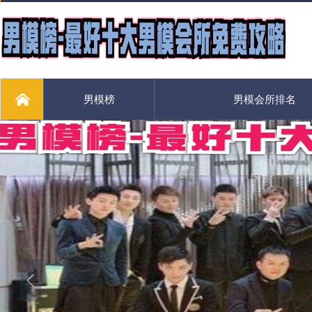
男模榜
男模会所排名