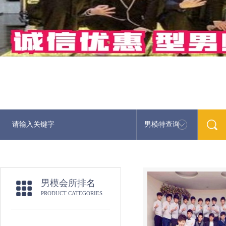
男模特查询
男模会所排名
PRODUCT CATEGORIES