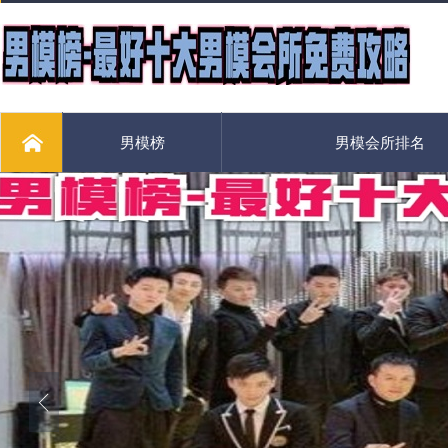
男模榜
男模会所排名