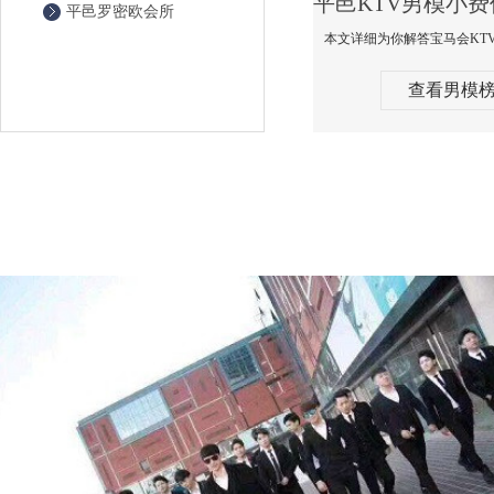
平邑罗密欧会所
查看男模