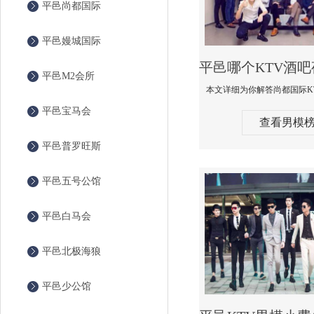
平邑尚都国际
平邑嫚城国际
平邑M2会所
平邑宝马会
查看男模
平邑普罗旺斯
平邑五号公馆
平邑白马会
平邑北极海狼
平邑少公馆