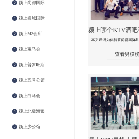
颍上尚都国际
颍上嫚城国际
颍上M2会所
颍上宝马会
查看男模
颍上普罗旺斯
颍上五号公馆
颍上白马会
颍上北极海狼
颍上少公馆