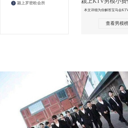
颍上罗密欧会所
查看男模