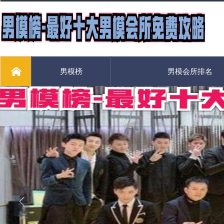
男模榜
男模会所排名