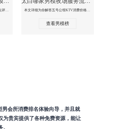
太白那个KTV酒吧找男模帅哥男妓多-普罗旺斯KTV真实口碑点评
太白哪家男模夜场服务流程全面-五号公馆KTV消费价格点评
本文详细为你解答普罗旺斯消费价格点评，更多关于那个KTV酒吧找男模帅哥最多免费咨询1333 867 6881微信同步！
本文详细为你解答五号公馆KTV消费价格，更多关于哪家男模夜场服务流程全面免费咨询1333 867 6881微信同步！
查看男模榜
型男会所消费排名体验向导，并且就
仅为贵宾提供了各种免费资源，能让
务。