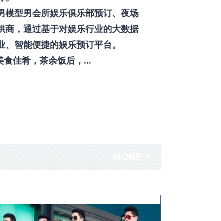
男模型男会所娱乐俱乐部预订、夜场
供商，通过基于对娱乐行业的大数据
业、智能便捷的娱乐预订平台。
佳肴，茶余饭后，...
MORE +