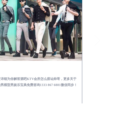
太白酒吧KTV会所怎么搭讪帅哥-用什么样的方式搭讪成功率高
文详细为你解答酒吧KTV会所怎么搭讪帅哥，更多关于
本文详细为你解答
男模型男娱乐宝典免费咨询1333 867 6881微信同步！
略，更多男模娱乐必看