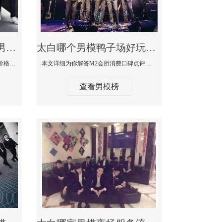
太白最大有名生意最好男模少爷场KTV体验-嫚城国际KTV消费价格点评
太白哪个男模鸭子场好玩陪酒服务好-M2会所KTV消费口碑点评
本文详细为你解答嫚城国际KTV消费价格口碑点评，更多关于最大有名生意最好男模少爷场KTV体验免费咨询1333 867 6881微信同步！
本文详细为你解答M2会所消费口碑点评，更多关于哪个男模鸭子场好玩陪酒服务好免费咨询1333 867 6881微信同步！
查看男模榜