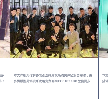
少爷男公关招聘-高薪招聘
太白出差第一次到外地-怎么选择男模场消费体验安全靠谱必看
更多
本文详细为你解答怎么选择男模场消费体验安全靠谱，更
本
步！
多男模型男场玩乐攻略免费咨询1333 867 6881微信同步
搭讪