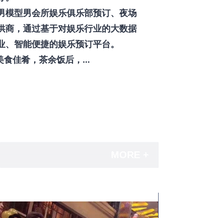
男模型男会所娱乐俱乐部预订、夜场
供商，通过基于对娱乐行业的大数据
业、智能便捷的娱乐预订平台。
佳肴，茶余饭后，...
MORE +