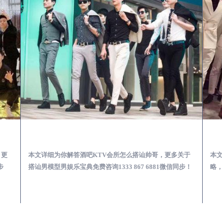
第一次到外地-怎么选择男模场消费体验安全靠谱必看
靖江酒吧KTV会所怎么搭讪帅哥-用什么样的方式搭讪成功率高
，更
本文详细为你解答酒吧KTV会所怎么搭讪帅哥，更多关于
本
步
搭讪男模型男娱乐宝典免费咨询1333 867 6881微信同步！
略，