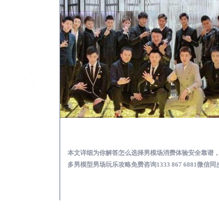
靖江KTV酒吧会所男模少爷男公关招聘-高薪招聘
靖江出差
关招聘攻略，更多
本文详细为你解答怎么选择男模场消费体验安全靠谱
 6881微信同步！
多男模型男场玩乐攻略免费咨询1333 867 6881微信同