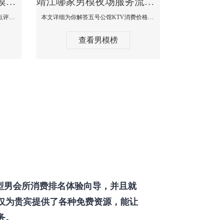
靖江那个KTV酒吧找男模帅哥男妓多-普罗旺斯KTV真实口碑点评
靖江哪家男模夜场服务流程全面-五号公馆KTV消费价格点评
本文详细为你解答普罗旺斯消费价格点评，更多关于那个KTV酒吧找男模帅哥最多免费咨询1333 867 6881微信同步！
本文详细为你解答五号公馆KTV消费价格，更多关于哪家男模夜场服务流程全面免费咨询1333 867 6881微信同步！
查看男模榜
型男会所消费排名体验向导，并且就
仅为贵宾提供了各种免费资源，能让
务。