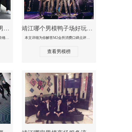
靖江最大有名生意最好男模少爷场KTV体验-嫚城国际KTV消费价格点评
靖江哪个男模鸭子场好玩陪酒服务好-M2会所KTV消费口碑点评
本文详细为你解答嫚城国际KTV消费价格口碑点评，更多关于最大有名生意最好男模少爷场KTV体验免费咨询1333 867 6881微信同步！
本文详细为你解答M2会所消费口碑点评，更多关于哪个男模鸭子场好玩陪酒服务好免费咨询1333 867 6881微信同步！
查看男模榜