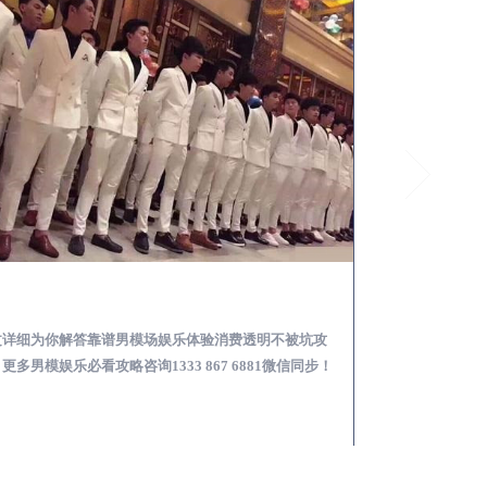
靖江怎么样选择靠谱男模场娱乐体验消费透明不被坑
文详细为你解答靠谱男模场娱乐体验消费透明不被坑攻
本文详细为你解答
更多男模娱乐必看攻略咨询1333 867 6881微信同步！
关于男模面试防坑攻略