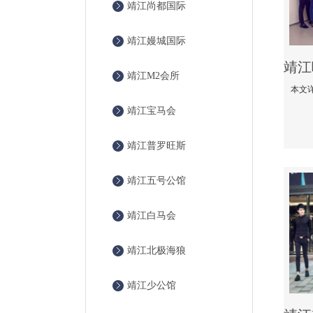
靖江尚都国际
靖江嫚城国际
靖江M2会所
靖江宝马会
靖江普罗旺斯
靖江五号公馆
靖江白马会
靖江北极海狼
靖江少公馆