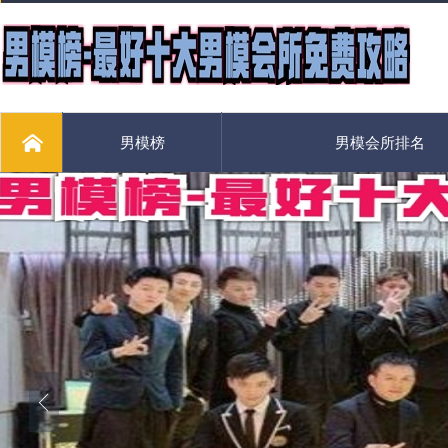
男模榜
男模会所排名