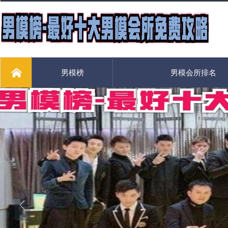
男模榜
男模会所排名