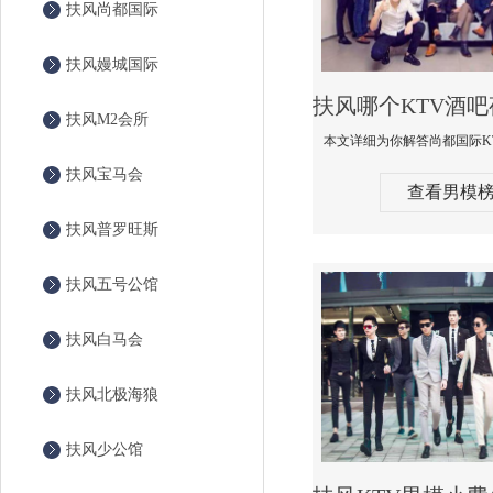
扶风尚都国际
扶风嫚城国际
扶风M2会所
扶风宝马会
查看男模
扶风普罗旺斯
扶风五号公馆
扶风白马会
扶风北极海狼
扶风少公馆