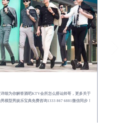
兰溪酒吧KTV会所怎么搭讪帅哥-用什么样的方式搭讪成功率高
文详细为你解答酒吧KTV会所怎么搭讪帅哥，更多关于
本文详细为你解答
男模型男娱乐宝典免费咨询1333 867 6881微信同步！
略，更多男模娱乐必看