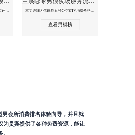
兰溪那个KTV酒吧找男模帅哥男妓多-普罗旺斯KTV真实口碑点评
兰溪哪家男模夜场服务流程全面-五号公馆KTV消费价格点评
本文详细为你解答普罗旺斯消费价格点评，更多关于那个KTV酒吧找男模帅哥最多免费咨询1333 867 6881微信同步！
本文详细为你解答五号公馆KTV消费价格，更多关于哪家男模夜场服务流程全面免费咨询1333 867 6881微信同步！
查看男模榜
型男会所消费排名体验向导，并且就
仅为贵宾提供了各种免费资源，能让
务。