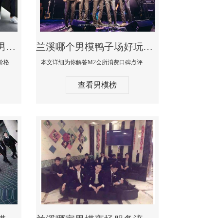
兰溪最大有名生意最好男模少爷场KTV体验-嫚城国际KTV消费价格点评
兰溪哪个男模鸭子场好玩陪酒服务好-M2会所KTV消费口碑点评
本文详细为你解答嫚城国际KTV消费价格口碑点评，更多关于最大有名生意最好男模少爷场KTV体验免费咨询1333 867 6881微信同步！
本文详细为你解答M2会所消费口碑点评，更多关于哪个男模鸭子场好玩陪酒服务好免费咨询1333 867 6881微信同步！
查看男模榜