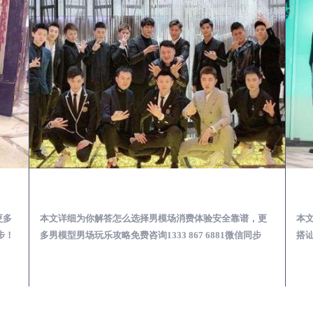
少爷男公关招聘-高薪招聘
兰溪出差第一次到外地-怎么选择男模场消费体验安全靠谱必看
更多
本文详细为你解答怎么选择男模场消费体验安全靠谱，更
本
步！
多男模型男场玩乐攻略免费咨询1333 867 6881微信同步
搭讪