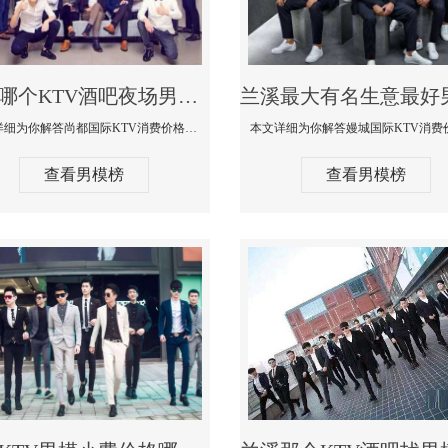
兰溪哪个KTV酒吧夜场男模公关型男最帅-尚都国际KTV消费价格点评
本文详细为你解答尚都国际KTV消费价格点评，更多关于哪个KTV酒吧夜场男模公关型男最帅免费咨询1333 867 6881微信同步
查看男模榜
查看男模榜