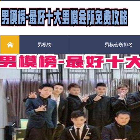
男模榜
男模会所排名