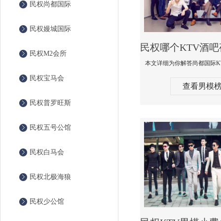
民权尚都国际
民权嫚城国际
民权M2会所
民权宝马会
查看男模
民权普罗旺斯
民权五号公馆
民权白马会
民权北极海狼
民权少公馆