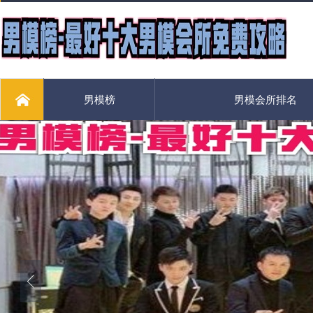
男模榜
男模会所排名