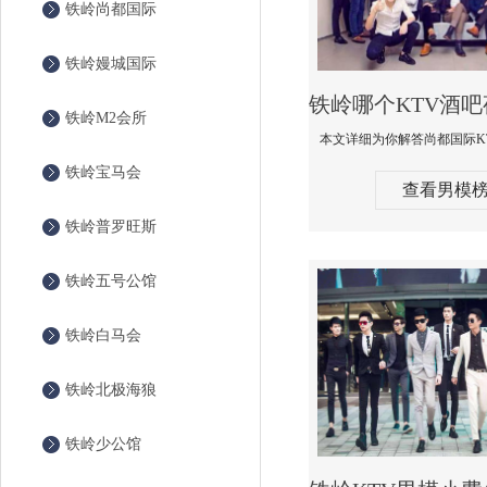
铁岭尚都国际
铁岭嫚城国际
铁岭M2会所
铁岭宝马会
查看男模
铁岭普罗旺斯
铁岭五号公馆
铁岭白马会
铁岭北极海狼
铁岭少公馆