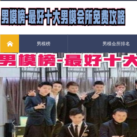
男模榜
男模会所排名