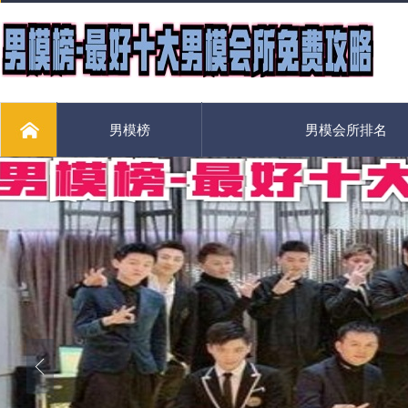
男模榜
男模会所排名