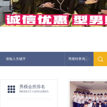
男模特查询
最
男模会所排名
PRODUCT CATEGORIES