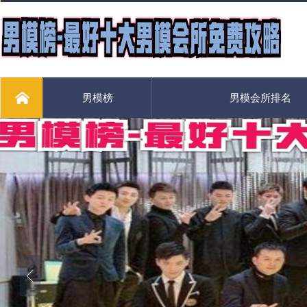
男模榜
男模会所排名