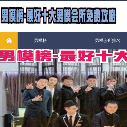
男模榜
男模会所排名