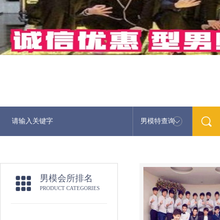
男模特查询
男模会所排名
PRODUCT CATEGORIES