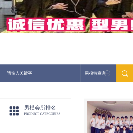
男模特查询
男模会所排名
PRODUCT CATEGORIES