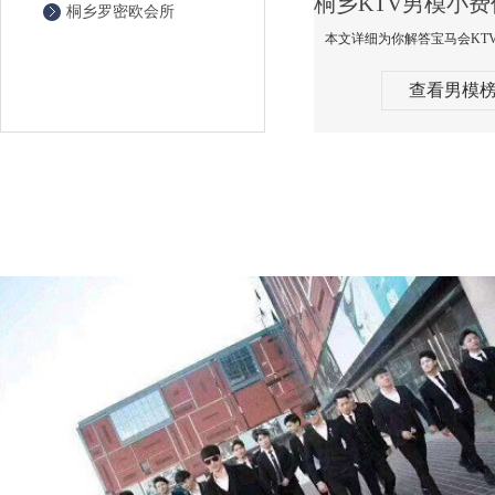
桐乡罗密欧会所
查看男模