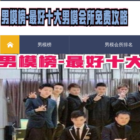
男模榜
男模会所排名