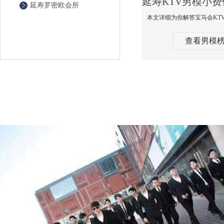
延寿罗密欧会所
查看男模