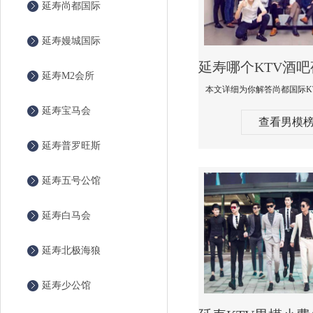
延寿尚都国际
延寿嫚城国际
延寿M2会所
延寿宝马会
查看男模
延寿普罗旺斯
延寿五号公馆
延寿白马会
延寿北极海狼
延寿少公馆