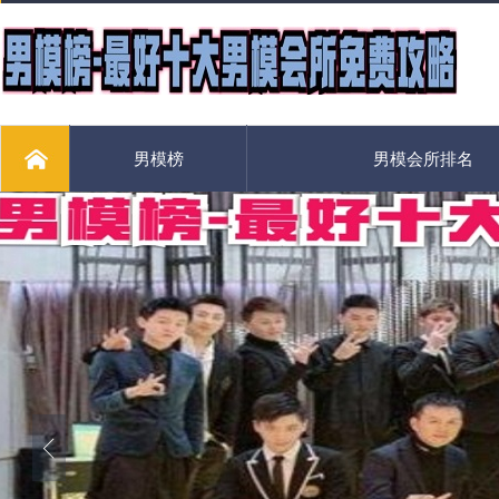
男模榜
男模会所排名