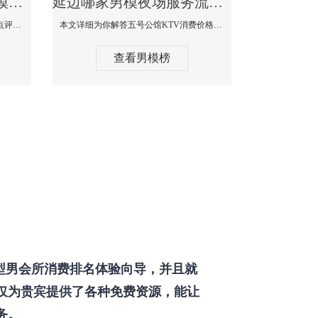
延边那个KTV酒吧找男模帅哥男妓多-普罗旺斯KTV真实口碑点评
延边哪家男模夜场服务流程全面-五号公馆KTV消费价格点评
本文详细为你解答普罗旺斯消费价格点评，更多关于那个KTV酒吧找男模帅哥最多免费咨询1333 867 6881微信同步！
本文详细为你解答五号公馆KTV消费价格，更多关于哪家男模夜场服务流程全面免费咨询1333 867 6881微信同步！
查看男模榜
型男会所消费排名体验向导，并且就
仅为贵宾提供了各种免费资源，能让
务。