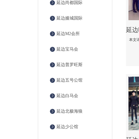
延边尚都国际
延边嫚城国际
延边M2会所
延边宝马会
延边普罗旺斯
延边五号公馆
延边白马会
延边北极海狼
延边少公馆