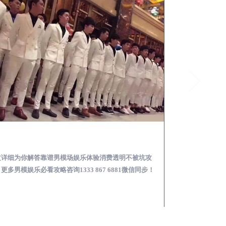
延边怎么样选择靠谱男模场娱乐体验消费透明不被坑
文详细为你解答靠谱男模场娱乐体验消费透明不被坑攻
本文详细为你解答
更多男模娱乐必看攻略咨询1333 867 6881微信同步！
关于男模面试防坑攻略