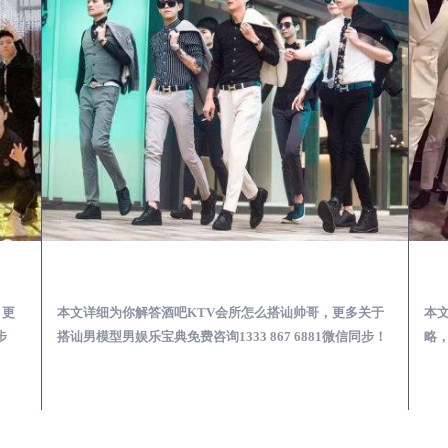
第一次到外地-怎么选择男模场消费体验安全靠谱必看
延边酒吧KTV会所怎么搭讪帅哥-用什么样的方式搭讪成功率高
，更
本文详细为你解答酒吧KTV会所怎么搭讪帅哥，更多关于
本
步
搭讪男模型男娱乐宝典免费咨询1333 867 6881微信同步！
略，