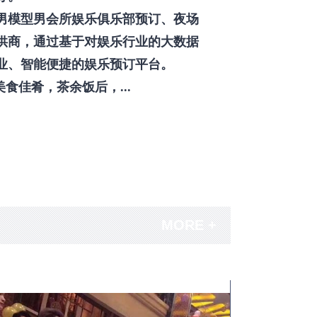
男模型男会所娱乐俱乐部预订、夜场
供商，通过基于对娱乐行业的大数据
业、智能便捷的娱乐预订平台。
佳肴，茶余饭后，...
MORE +