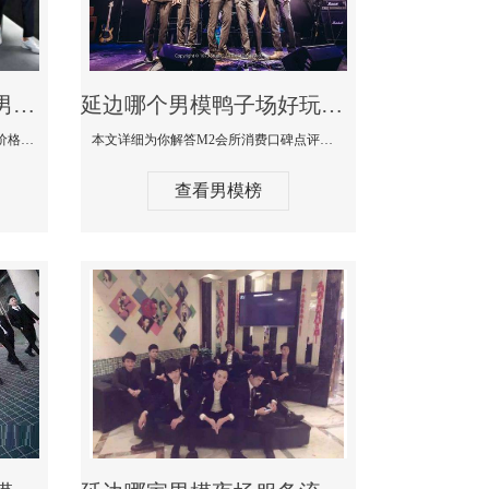
延边最大有名生意最好男模少爷场KTV体验-嫚城国际KTV消费价格点评
延边哪个男模鸭子场好玩陪酒服务好-M2会所KTV消费口碑点评
本文详细为你解答嫚城国际KTV消费价格口碑点评，更多关于最大有名生意最好男模少爷场KTV体验免费咨询1333 867 6881微信同步！
本文详细为你解答M2会所消费口碑点评，更多关于哪个男模鸭子场好玩陪酒服务好免费咨询1333 867 6881微信同步！
查看男模榜