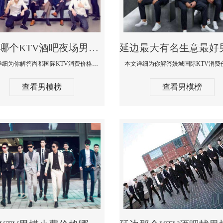
延边哪个KTV酒吧夜场男模公关型男最帅-尚都国际KTV消费价格点评
本文详细为你解答尚都国际KTV消费价格点评，更多关于哪个KTV酒吧夜场男模公关型男最帅免费咨询1333 867 6881微信同步
查看男模榜
查看男模榜