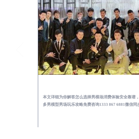
延边KTV酒吧会所男模少爷男公关招聘-高薪招聘
延边出差
关招聘攻略，更多
本文详细为你解答怎么选择男模场消费体验安全靠谱
 6881微信同步！
多男模型男场玩乐攻略免费咨询1333 867 6881微信同