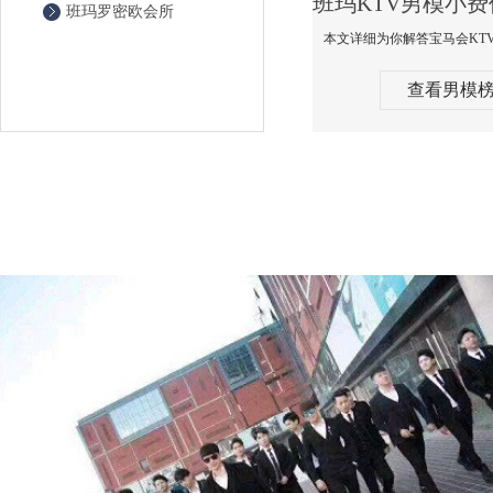
班玛罗密欧会所
查看男模