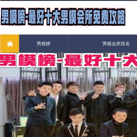
男模榜
男模会所排名