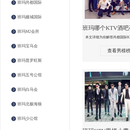
班玛尚都国际
班玛嫚城国际
班玛M2会所
班玛宝马会
查看男模
班玛普罗旺斯
班玛五号公馆
班玛白马会
班玛北极海狼
班玛少公馆