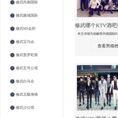
修武尚都国际
修武嫚城国际
修武M2会所
修武宝马会
查看男模
修武普罗旺斯
修武五号公馆
修武白马会
修武北极海狼
修武少公馆