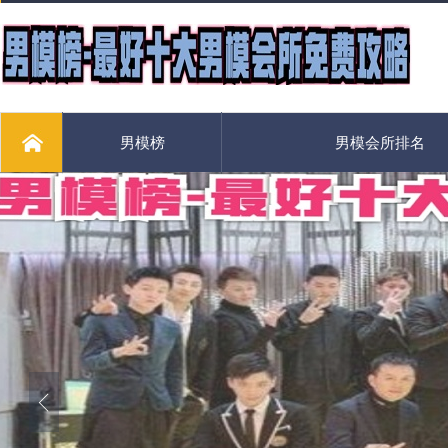
男模榜
男模会所排名