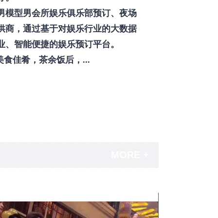
男模型男会所娱乐俱乐部预订、夜场
供商，通过基于对娱乐行业的大数据
业、智能便捷的娱乐预订平台。
佳肴，茶余饭后，...
MORE +