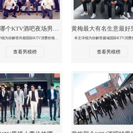
黄梅哪个KTV酒吧夜场男模公关型男最帅-尚都国际KTV消费价格点评
本文详细为你解答尚都国际KTV消费价格点评，更多关于哪个KTV酒吧夜场男模公关型男最帅免费咨询1333 867 6881微信同步
查看男模榜
查看男模榜