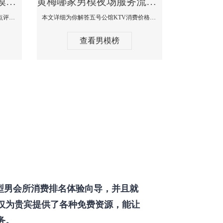
黄梅那个KTV酒吧找男模帅哥男妓多-普罗旺斯KTV真实口碑点评
黄梅哪家男模夜场服务流程全面-五号公馆KTV消费价格点评
本文详细为你解答普罗旺斯消费价格点评，更多关于那个KTV酒吧找男模帅哥最多免费咨询1333 867 6881微信同步！
本文详细为你解答五号公馆KTV消费价格，更多关于哪家男模夜场服务流程全面免费咨询1333 867 6881微信同步！
查看男模榜
型男会所消费排名体验向导，并且就
仅为贵宾提供了各种免费资源，能让
务。