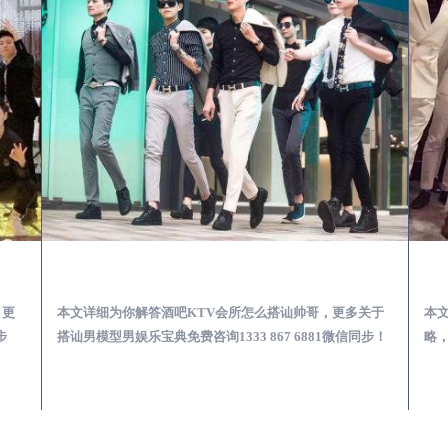
第一次到外地-怎么选择男模场消费体验安全靠谱必看
黄梅酒吧KTV会所怎么搭讪帅哥-用什么样的方式搭讪成功率高
，更
本文详细为你解答酒吧KTV会所怎么搭讪帅哥，更多关于
本
步
搭讪男模型男娱乐宝典免费咨询1333 867 6881微信同步！
略，