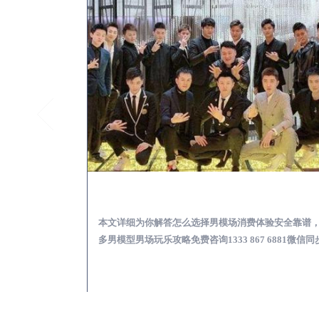
黄梅KTV酒吧会所男模少爷男公关招聘-高薪招聘
黄梅出差
关招聘攻略，更多
本文详细为你解答怎么选择男模场消费体验安全靠谱
 6881微信同步！
多男模型男场玩乐攻略免费咨询1333 867 6881微信同