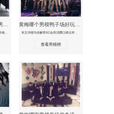
黄梅最大有名生意最好男模少爷场KTV体验-嫚城国际KTV消费价格点评
黄梅哪个男模鸭子场好玩陪酒服务好-M2会所KTV消费口碑点评
本文详细为你解答嫚城国际KTV消费价格口碑点评，更多关于最大有名生意最好男模少爷场KTV体验免费咨询1333 867 6881微信同步！
本文详细为你解答M2会所消费口碑点评，更多关于哪个男模鸭子场好玩陪酒服务好免费咨询1333 867 6881微信同步！
查看男模榜