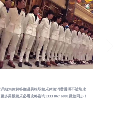
黄梅怎么样选择靠谱男模场娱乐体验消费透明不被坑
文详细为你解答靠谱男模场娱乐体验消费透明不被坑攻
本文详细为你解答
更多男模娱乐必看攻略咨询1333 867 6881微信同步！
关于男模面试防坑攻略