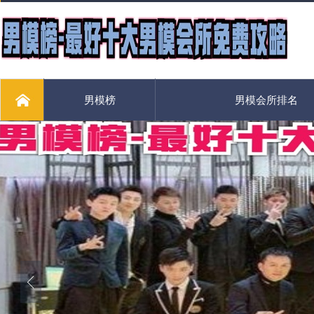
男模榜
男模会所排名