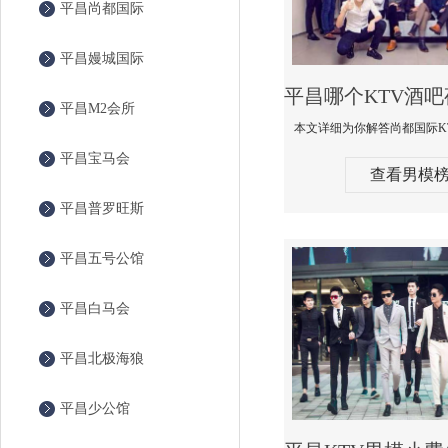
平昌尚都国际
平昌嫚城国际
平昌M2会所
平昌宝马会
查看男模
平昌普罗旺斯
平昌五号公馆
平昌白马会
平昌北极海狼
平昌少公馆