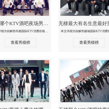
无棣哪个KTV酒吧夜场男模公关型男最帅-尚都国际KTV消费价格点评
本文详细为你解答尚都国际KTV消费价格点评，更多关于哪个KTV酒吧夜场男模公关型男最帅免费咨询1333 867 6881微信同步
查看男模榜
查看男模榜