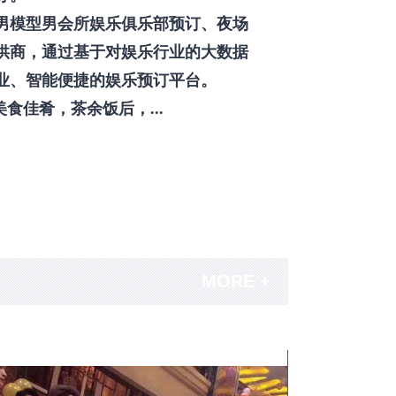
男模型男会所娱乐俱乐部预订、夜场
供商，通过基于对娱乐行业的大数据
业、智能便捷的娱乐预订平台。
佳肴，茶余饭后，...
MORE +