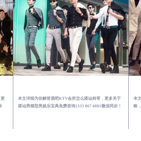
第一次到外地-怎么选择男模场消费体验安全靠谱必看
无棣酒吧KTV会所怎么搭讪帅哥-用什么样的方式搭讪成功率高
，更
本文详细为你解答酒吧KTV会所怎么搭讪帅哥，更多关于
本
步
搭讪男模型男娱乐宝典免费咨询1333 867 6881微信同步！
略，