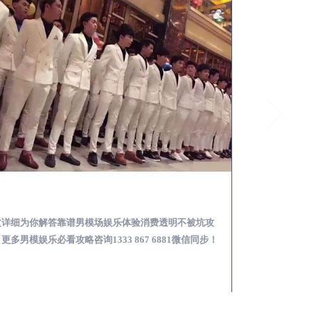
无棣怎么样选择靠谱男模场娱乐体验消费透明不被坑
文详细为你解答靠谱男模场娱乐体验消费透明不被坑攻
本文详细为你解答
更多男模娱乐必看攻略咨询1333 867 6881微信同步！
关于男模面试防坑攻略