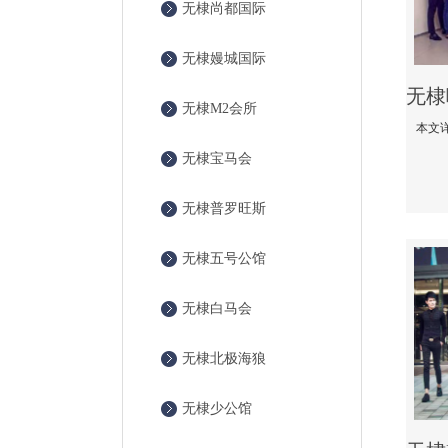
无棣尚都国际
无棣嫚城国际
无棣M2会所
无棣宝马会
无棣普罗旺斯
无棣五号公馆
无棣白马会
无棣北极海狼
无棣少公馆