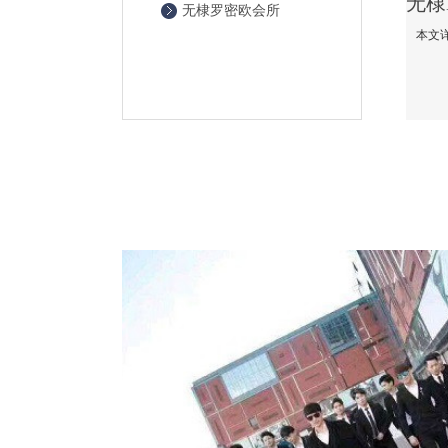
无棣罗密欧会所