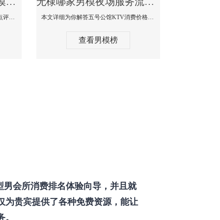
无棣那个KTV酒吧找男模帅哥男妓多-普罗旺斯KTV真实口碑点评
无棣哪家男模夜场服务流程全面-五号公馆KTV消费价格点评
本文详细为你解答普罗旺斯消费价格点评，更多关于那个KTV酒吧找男模帅哥最多免费咨询1333 867 6881微信同步！
本文详细为你解答五号公馆KTV消费价格，更多关于哪家男模夜场服务流程全面免费咨询1333 867 6881微信同步！
查看男模榜
型男会所消费排名体验向导，并且就
仅为贵宾提供了各种免费资源，能让
务。