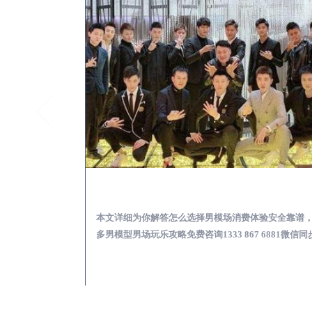
无棣KTV酒吧会所男模少爷男公关招聘-高薪招聘
无棣出差
关招聘攻略，更多
本文详细为你解答怎么选择男模场消费体验安全靠谱
 6881微信同步！
多男模型男场玩乐攻略免费咨询1333 867 6881微信同