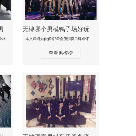
无棣最大有名生意最好男模少爷场KTV体验-嫚城国际KTV消费价格点评
无棣哪个男模鸭子场好玩陪酒服务好-M2会所KTV消费口碑点评
本文详细为你解答嫚城国际KTV消费价格口碑点评，更多关于最大有名生意最好男模少爷场KTV体验免费咨询1333 867 6881微信同步！
本文详细为你解答M2会所消费口碑点评，更多关于哪个男模鸭子场好玩陪酒服务好免费咨询1333 867 6881微信同步！
查看男模榜