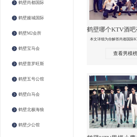
鹤壁尚都国际
鹤壁嫚城国际
鹤壁M2会所
鹤壁宝马会
查看男模
鹤壁普罗旺斯
鹤壁五号公馆
鹤壁白马会
鹤壁北极海狼
鹤壁少公馆