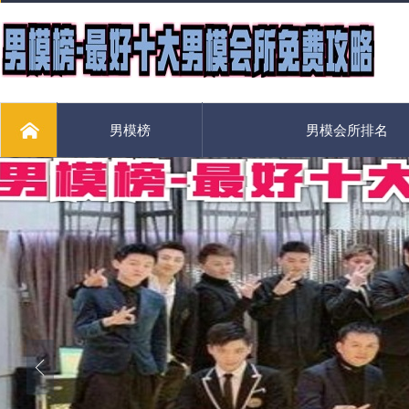
男模榜
男模会所排名