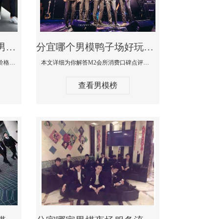
分宜最大有名生意最好男模少爷场KTV体验-嫚城国际KTV消费价格点评
分宜哪个男模鸭子场好玩陪酒服务好-M2会所KTV消费口碑点评
本文详细为你解答嫚城国际KTV消费价格口碑点评，更多关于最大有名生意最好男模少爷场KTV体验免费咨询1333 867 6881微信同步！
本文详细为你解答M2会所消费口碑点评，更多关于哪个男模鸭子场好玩陪酒服务好免费咨询1333 867 6881微信同步！
查看男模榜