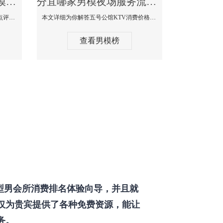
分宜那个KTV酒吧找男模帅哥男妓多-普罗旺斯KTV真实口碑点评
分宜哪家男模夜场服务流程全面-五号公馆KTV消费价格点评
本文详细为你解答普罗旺斯消费价格点评，更多关于那个KTV酒吧找男模帅哥最多免费咨询1333 867 6881微信同步！
本文详细为你解答五号公馆KTV消费价格，更多关于哪家男模夜场服务流程全面免费咨询1333 867 6881微信同步！
查看男模榜
型男会所消费排名体验向导，并且就
仅为贵宾提供了各种免费资源，能让
务。