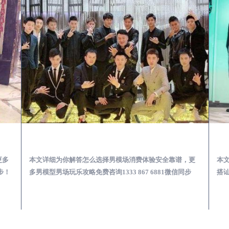
第一次到外地-怎么选择男模场消费体验安全靠谱必看
分宜酒吧KTV会所怎么搭讪帅哥-用什么样的方式搭讪成功率高
，更
本文详细为你解答酒吧KTV会所怎么搭讪帅哥，更多关于
本
步
搭讪男模型男娱乐宝典免费咨询1333 867 6881微信同步！
略，