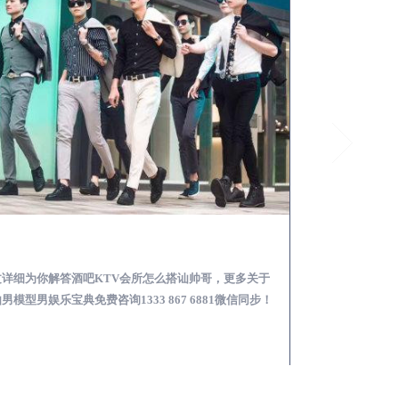
分宜怎么样选择靠谱男模场娱乐体验消费透明不被坑
文详细为你解答靠谱男模场娱乐体验消费透明不被坑攻
本文详细为你解答
更多男模娱乐必看攻略咨询1333 867 6881微信同步！
关于男模面试防坑攻略