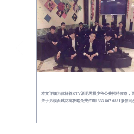
分宜KTV酒吧会所男模少爷男公关招聘-高薪招聘
分宜出差
关招聘攻略，更多
本文详细为你解答怎么选择男模场消费体验安全靠谱
 6881微信同步！
多男模型男场玩乐攻略免费咨询1333 867 6881微信同