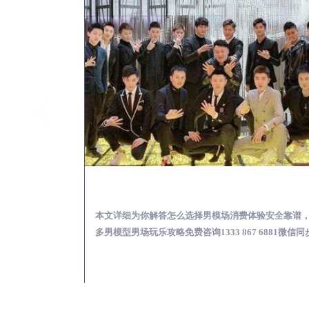
玛多KTV酒吧会所男模少爷男公关招聘-高薪招聘
玛多出差
关招聘攻略，更多
本文详细为你解答怎么选择男模场消费体验安全靠谱
 6881微信同步！
多男模型男场玩乐攻略免费咨询1333 867 6881微信同