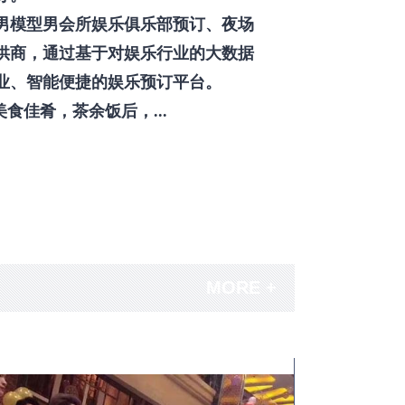
男模型男会所娱乐俱乐部预订、夜场
供商，通过基于对娱乐行业的大数据
业、智能便捷的娱乐预订平台。
佳肴，茶余饭后，...
MORE +