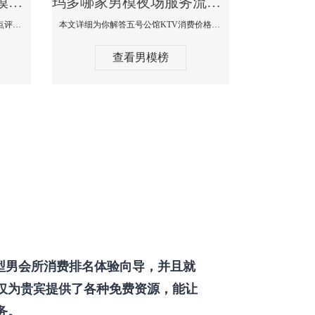
玛多那个KTV酒吧找男模帅哥男妓多-普罗旺斯KTV真实口碑点评
玛多哪家男模夜场服务流程全面-五号公馆KTV消费价格点评
本文详细为你解答普罗旺斯消费价格点评，更多关于那个KTV酒吧找男模帅哥最多免费咨询1333 867 6881微信同步！
本文详细为你解答五号公馆KTV消费价格，更多关于哪家男模夜场服务流程全面免费咨询1333 867 6881微信同步！
查看男模榜
型男会所消费排名体验向导，并且就
仅为贵宾提供了各种免费资源，能让
务。