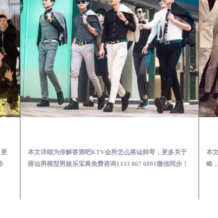
第一次到外地-怎么选择男模场消费体验安全靠谱必看
玛多酒吧KTV会所怎么搭讪帅哥-用什么样的方式搭讪成功率高
，更
本文详细为你解答酒吧KTV会所怎么搭讪帅哥，更多关于
本
步
搭讪男模型男娱乐宝典免费咨询1333 867 6881微信同步！
略，