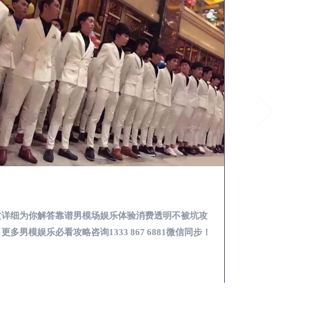
玛多怎么样选择靠谱男模场娱乐体验消费透明不被坑
文详细为你解答靠谱男模场娱乐体验消费透明不被坑攻
本文详细为你解答
更多男模娱乐必看攻略咨询1333 867 6881微信同步！
关于男模面试防坑攻略