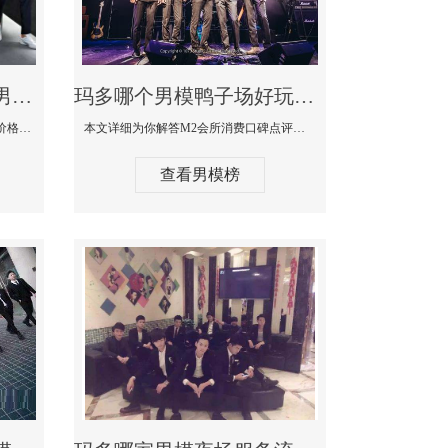
玛多最大有名生意最好男模少爷场KTV体验-嫚城国际KTV消费价格点评
玛多哪个男模鸭子场好玩陪酒服务好-M2会所KTV消费口碑点评
本文详细为你解答嫚城国际KTV消费价格口碑点评，更多关于最大有名生意最好男模少爷场KTV体验免费咨询1333 867 6881微信同步！
本文详细为你解答M2会所消费口碑点评，更多关于哪个男模鸭子场好玩陪酒服务好免费咨询1333 867 6881微信同步！
查看男模榜