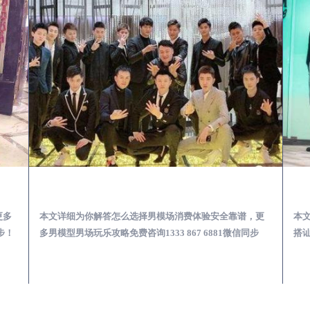
少爷男公关招聘-高薪招聘
萧县出差第一次到外地-怎么选择男模场消费体验安全靠谱必看
更多
本文详细为你解答怎么选择男模场消费体验安全靠谱，更
本
步！
多男模型男场玩乐攻略免费咨询1333 867 6881微信同步
搭讪