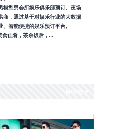
男模型男会所娱乐俱乐部预订、夜场
供商，通过基于对娱乐行业的大数据
业、智能便捷的娱乐预订平台。
佳肴，茶余饭后，...
MORE +