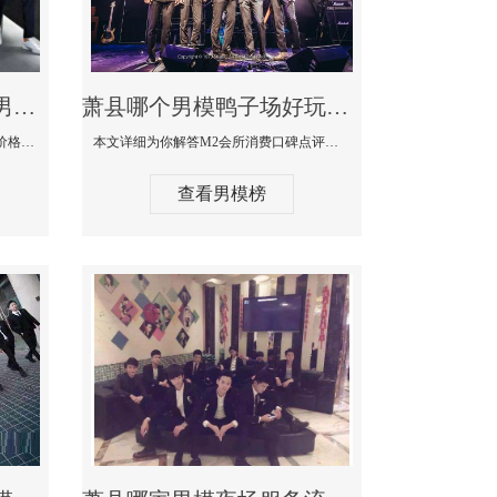
萧县最大有名生意最好男模少爷场KTV体验-嫚城国际KTV消费价格点评
萧县哪个男模鸭子场好玩陪酒服务好-M2会所KTV消费口碑点评
本文详细为你解答嫚城国际KTV消费价格口碑点评，更多关于最大有名生意最好男模少爷场KTV体验免费咨询1333 867 6881微信同步！
本文详细为你解答M2会所消费口碑点评，更多关于哪个男模鸭子场好玩陪酒服务好免费咨询1333 867 6881微信同步！
查看男模榜