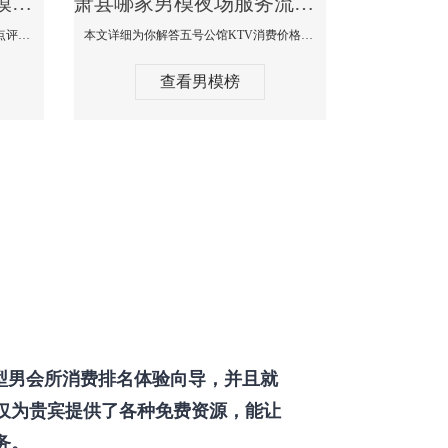
萧县那个KTV酒吧找男模帅哥男妓多-普罗旺斯KTV真实口碑点评
萧县哪家男模夜场服务流程全面-五号公馆KTV消费价格点评
本文详细为你解答普罗旺斯消费价格点评，更多关于那个KTV酒吧找男模帅哥最多免费咨询1333 867 6881微信同步！
本文详细为你解答五号公馆KTV消费价格，更多关于哪家男模夜场服务流程全面免费咨询1333 867 6881微信同步！
查看男模榜
型男会所消费排名体验向导，并且就
仅为贵宾提供了各种免费资源，能让
务。