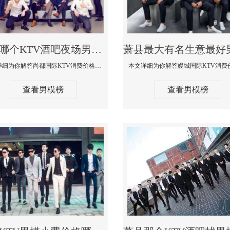
萧县哪个KTV酒吧夜场男模公关型男最帅-尚都国际KTV消费价格点评
本文详细为你解答尚都国际KTV消费价格点评，更多关于哪个KTV酒吧夜场男模公关型男最帅免费咨询1333 867 6881微信同步
查看男模榜
查看男模榜