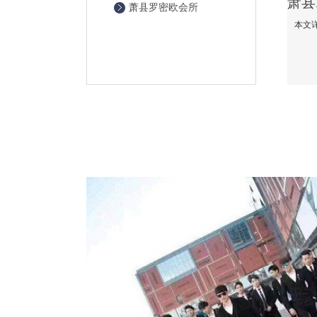
萧县罗密欧会所