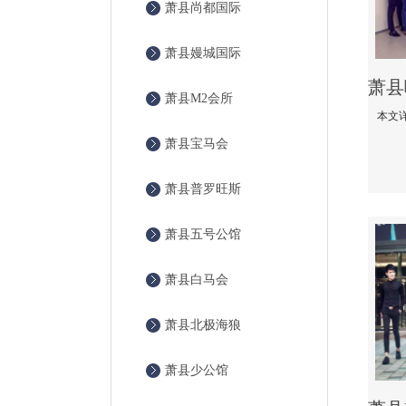
萧县尚都国际
萧县嫚城国际
萧县M2会所
萧县宝马会
萧县普罗旺斯
萧县五号公馆
萧县白马会
萧县北极海狼
萧县少公馆