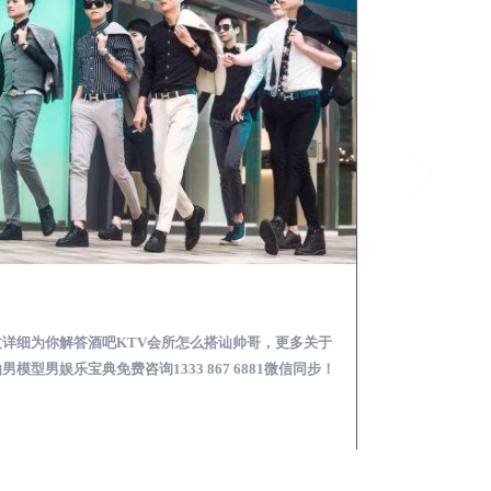
萧县酒吧KTV会所怎么搭讪帅哥-用什么样的方式搭讪成功率高
文详细为你解答酒吧KTV会所怎么搭讪帅哥，更多关于
本文详细为你解答
男模型男娱乐宝典免费咨询1333 867 6881微信同步！
略，更多男模娱乐必看