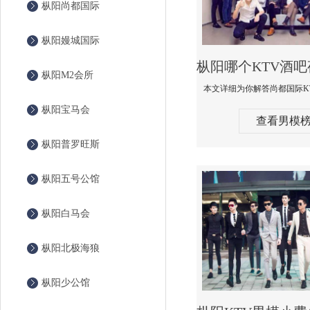
枞阳尚都国际
枞阳嫚城国际
枞阳M2会所
枞阳宝马会
查看男模
枞阳普罗旺斯
枞阳五号公馆
枞阳白马会
枞阳北极海狼
枞阳少公馆