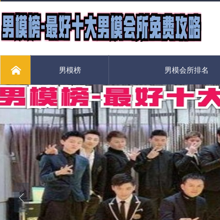
男模榜
男模会所排名