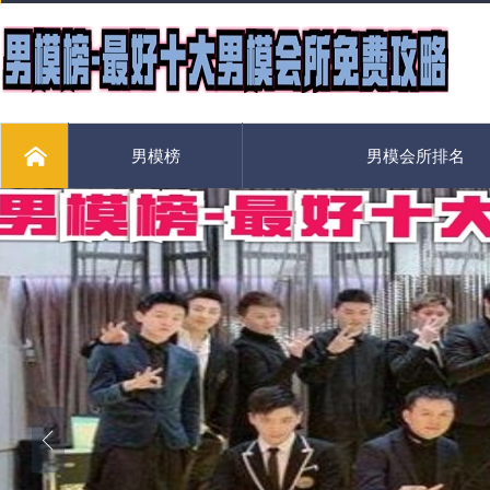
男模榜
男模会所排名