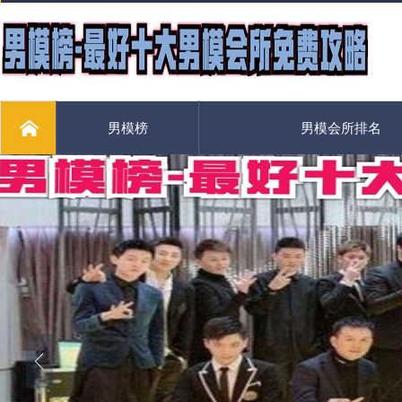
男模榜
男模会所排名