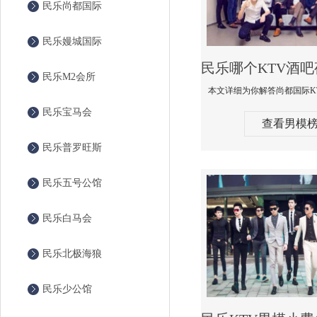
民乐尚都国际
民乐嫚城国际
民乐M2会所
民乐宝马会
查看男模
民乐普罗旺斯
民乐五号公馆
民乐白马会
民乐北极海狼
民乐少公馆