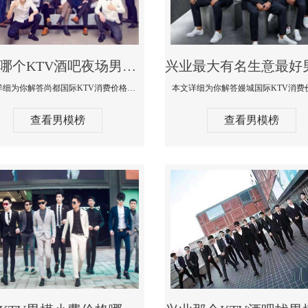
兴业哪个KTV酒吧夜场男模公关型男最帅-尚都国际KTV消费价格点评
本文详细为你解答尚都国际KTV消费价格点评，更多关于哪个KTV酒吧夜场男模公关型男最帅免费咨询1333 867 6881微信同步
查看男模榜
查看男模榜