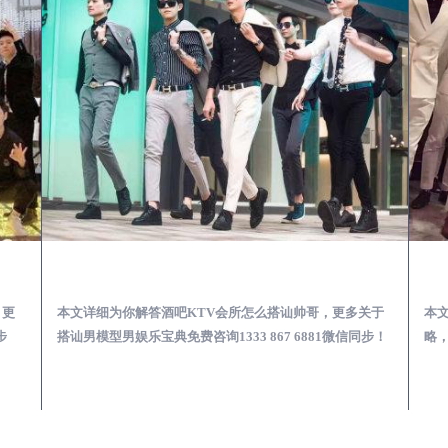
第一次到外地-怎么选择男模场消费体验安全靠谱必看
兴业酒吧KTV会所怎么搭讪帅哥-用什么样的方式搭讪成功率高
，更
本文详细为你解答酒吧KTV会所怎么搭讪帅哥，更多关于
本
步
搭讪男模型男娱乐宝典免费咨询1333 867 6881微信同步！
略，