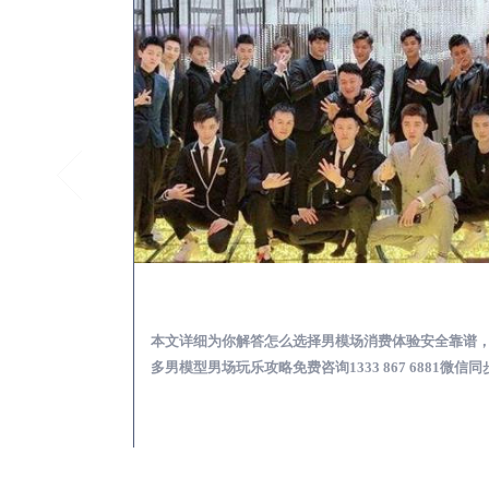
兴业KTV酒吧会所男模少爷男公关招聘-高薪招聘
兴业出差
关招聘攻略，更多
本文详细为你解答怎么选择男模场消费体验安全靠谱
 6881微信同步！
多男模型男场玩乐攻略免费咨询1333 867 6881微信同