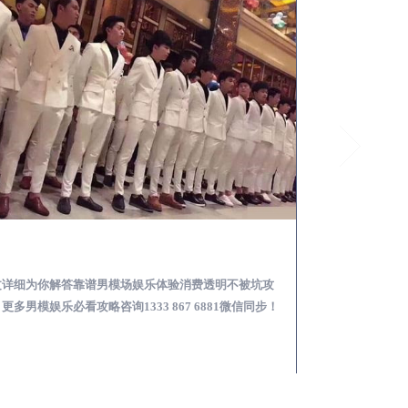
兴业怎么样选择靠谱男模场娱乐体验消费透明不被坑
文详细为你解答靠谱男模场娱乐体验消费透明不被坑攻
本文详细为你解答
更多男模娱乐必看攻略咨询1333 867 6881微信同步！
关于男模面试防坑攻略