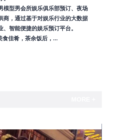
男模型男会所娱乐俱乐部预订、夜场
供商，通过基于对娱乐行业的大数据
业、智能便捷的娱乐预订平台。
佳肴，茶余饭后，...
MORE +