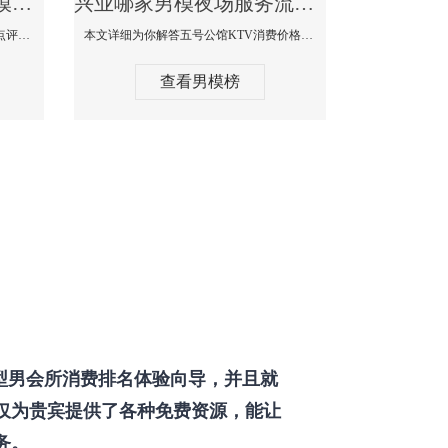
兴业那个KTV酒吧找男模帅哥男妓多-普罗旺斯KTV真实口碑点评
兴业哪家男模夜场服务流程全面-五号公馆KTV消费价格点评
本文详细为你解答普罗旺斯消费价格点评，更多关于那个KTV酒吧找男模帅哥最多免费咨询1333 867 6881微信同步！
本文详细为你解答五号公馆KTV消费价格，更多关于哪家男模夜场服务流程全面免费咨询1333 867 6881微信同步！
查看男模榜
型男会所消费排名体验向导，并且就
仅为贵宾提供了各种免费资源，能让
务。