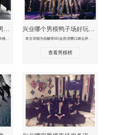
兴业最大有名生意最好男模少爷场KTV体验-嫚城国际KTV消费价格点评
兴业哪个男模鸭子场好玩陪酒服务好-M2会所KTV消费口碑点评
本文详细为你解答嫚城国际KTV消费价格口碑点评，更多关于最大有名生意最好男模少爷场KTV体验免费咨询1333 867 6881微信同步！
本文详细为你解答M2会所消费口碑点评，更多关于哪个男模鸭子场好玩陪酒服务好免费咨询1333 867 6881微信同步！
查看男模榜