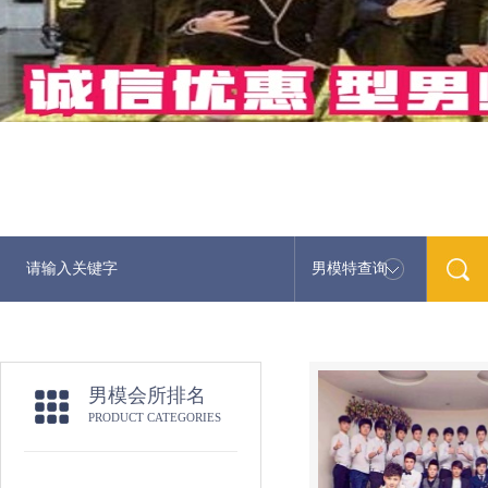
男模特查询
男模会所排名
PRODUCT CATEGORIES