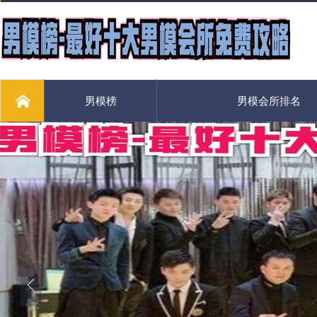
男模榜
男模会所排名