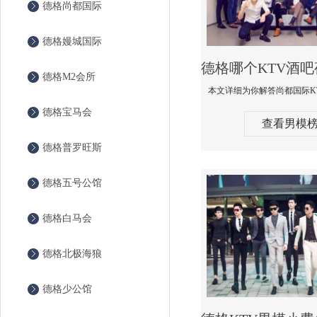
德格尚都国际
德格嫚城国际
德格M2会所
德格宝马会
查看男模
德格普罗旺斯
德格五号公馆
德格白马会
德格北极海狼
德格少公馆