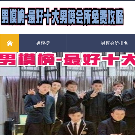
男模榜
男模会所排名