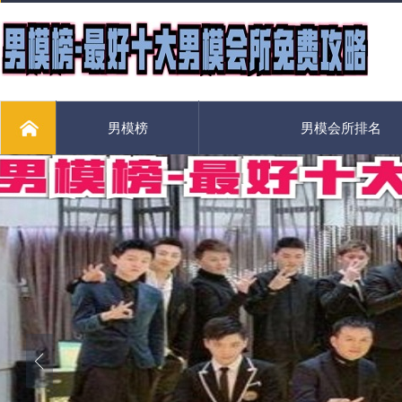
男模榜
男模会所排名