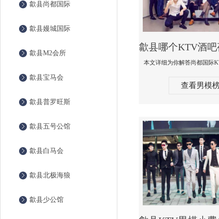
歙县尚都国际
歙县嫚城国际
歙县M2会所
歙县宝马会
查看男模
歙县普罗旺斯
歙县五号公馆
歙县白马会
歙县北极海狼
歙县少公馆