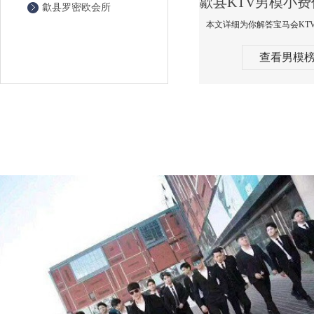
歙县罗密欧会所
查看男模