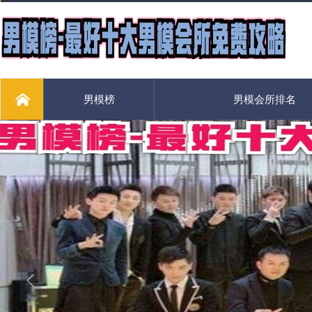
男模榜
男模会所排名