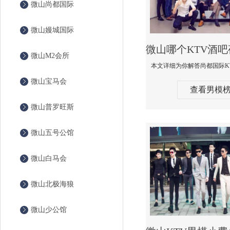
微山尚都国际
微山嫚城国际
微山M2会所
微山宝马会
查看男模
微山普罗旺斯
微山五号公馆
微山白马会
微山北极海狼
微山少公馆