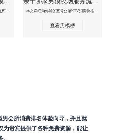
余干那个KTV酒吧找男模帅哥男妓多-普罗旺斯KTV真实口碑点评
余干哪家男模夜场服务流程全面-五号公馆KTV消费价格点评
本文详细为你解答普罗旺斯消费价格点评，更多关于那个KTV酒吧找男模帅哥最多免费咨询1333 867 6881微信同步！
本文详细为你解答五号公馆KTV消费价格，更多关于哪家男模夜场服务流程全面免费咨询1333 867 6881微信同步！
查看男模榜
型男会所消费排名体验向导，并且就
仅为贵宾提供了各种免费资源，能让
务。