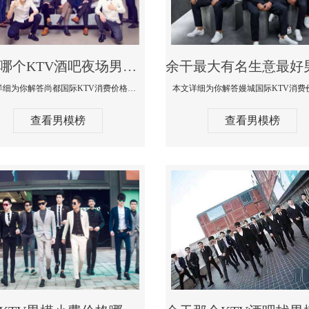
余干哪个KTV酒吧夜场男模公关型男最帅-尚都国际KTV消费价格点评
本文详细为你解答尚都国际KTV消费价格点评，更多关于哪个KTV酒吧夜场男模公关型男最帅免费咨询1333 867 6881微信同步
查看男模榜
查看男模榜