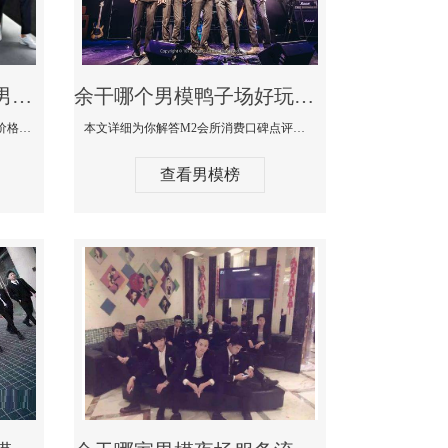
余干最大有名生意最好男模少爷场KTV体验-嫚城国际KTV消费价格点评
余干哪个男模鸭子场好玩陪酒服务好-M2会所KTV消费口碑点评
本文详细为你解答嫚城国际KTV消费价格口碑点评，更多关于最大有名生意最好男模少爷场KTV体验免费咨询1333 867 6881微信同步！
本文详细为你解答M2会所消费口碑点评，更多关于哪个男模鸭子场好玩陪酒服务好免费咨询1333 867 6881微信同步！
查看男模榜