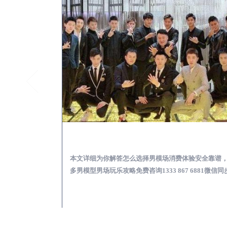
余干KTV酒吧会所男模少爷男公关招聘-高薪招聘
余干出差
关招聘攻略，更多
本文详细为你解答怎么选择男模场消费体验安全靠谱
 6881微信同步！
多男模型男场玩乐攻略免费咨询1333 867 6881微信同