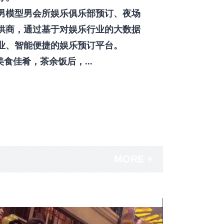
男模型男会所娱乐俱乐部预订、夜场
供商，通过基于对娱乐行业的大数据
业、智能便捷的娱乐预订平台。
佳肴，茶余饭后，...
MORE +