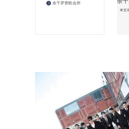
余干罗密欧会所