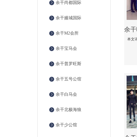
余干尚都国际
余干嫚城国际
余干M2会所
余干宝马会
余干普罗旺斯
余干五号公馆
余干白马会
余干北极海狼
余干少公馆