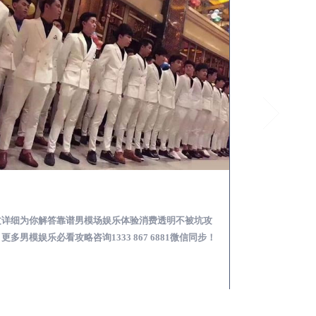
余干怎么样选择靠谱男模场娱乐体验消费透明不被坑
文详细为你解答靠谱男模场娱乐体验消费透明不被坑攻
本文详细为你解答
更多男模娱乐必看攻略咨询1333 867 6881微信同步！
关于男模面试防坑攻略