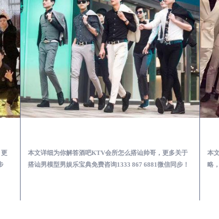
第一次到外地-怎么选择男模场消费体验安全靠谱必看
余干酒吧KTV会所怎么搭讪帅哥-用什么样的方式搭讪成功率高
，更
本文详细为你解答酒吧KTV会所怎么搭讪帅哥，更多关于
本
步
搭讪男模型男娱乐宝典免费咨询1333 867 6881微信同步！
略，