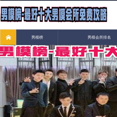
男模榜
男模会所排名