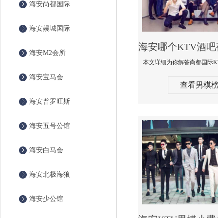
海安尚都国际
海安嫚城国际
海安M2会所
海安宝马会
查看男模
海安普罗旺斯
海安五号公馆
海安白马会
海安北极海狼
海安少公馆