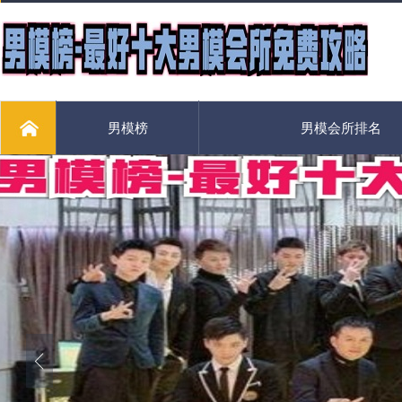
男模榜
男模会所排名