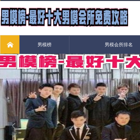
男模榜
男模会所排名