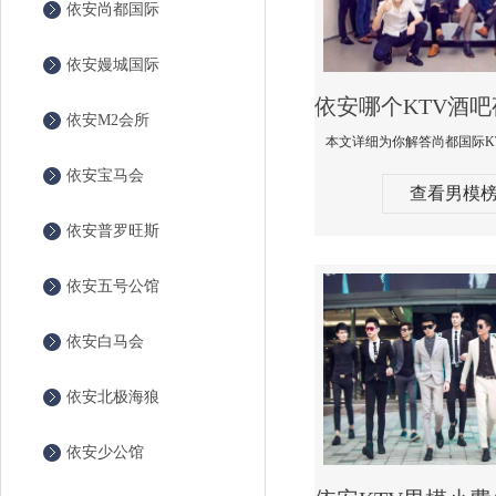
依安尚都国际
依安嫚城国际
依安M2会所
依安宝马会
查看男模
依安普罗旺斯
依安五号公馆
依安白马会
依安北极海狼
依安少公馆