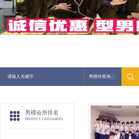
男模特查询
最
男模会所排名
PRODUCT CATEGORIES