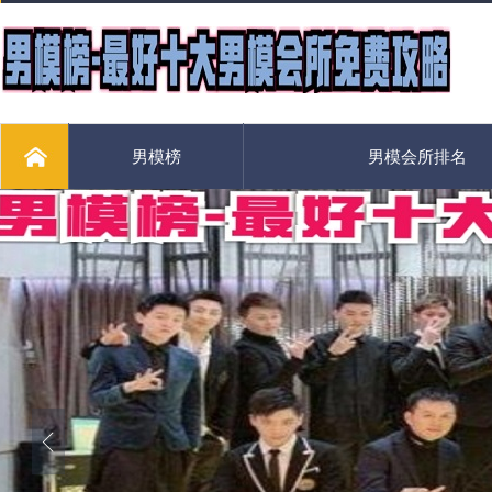
男模榜
男模会所排名