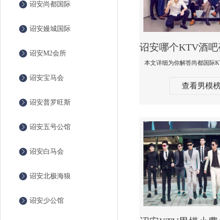
诏安尚都国际
诏安嫚城国际
诏安M2会所
诏安宝马会
查看男模
诏安普罗旺斯
诏安五号公馆
诏安白马会
诏安北极海狼
诏安少公馆