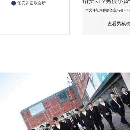
诏安罗密欧会所
查看男模