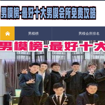
男模榜
男模会所排名